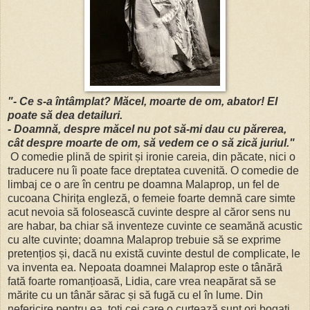
"- Ce s-a întâmplat? Măcel, moarte de om, abator! El
poate să dea detailuri.
- Doamnă, despre măcel nu pot să-mi dau cu părerea,
cât despre moarte de om, să vedem ce o să zică juriul."
O comedie plină de spirit și ironie careia, din păcate, nici o
traducere nu îi poate face dreptatea cuvenită. O comedie de
limbaj ce o are în centru pe doamna Malaprop, un fel de
cucoana Chirița engleză, o femeie foarte demnă care simte
acut nevoia să folosească cuvinte despre al căror sens nu
are habar, ba chiar să inventeze cuvinte ce seamănă acustic
cu alte cuvinte; doamna Malaprop trebuie să se exprime
pretențios și, dacă nu există cuvinte destul de complicate, le
va inventa ea. Nepoata doamnei Malaprop este o tânără
fată foarte romanțioasă, Lidia, care vrea neapărat să se
mărite cu un tânăr sărac și să fugă cu el în lume. Din
nefericire pentru ea, toți cei care o curtează sunt ori bogați,