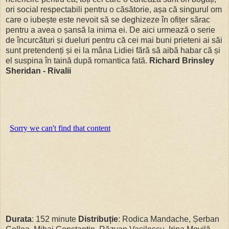
ori social respectabili pentru o căsătorie, așa că singurul om
care o iubește este nevoit să se deghizeze în ofițer sărac
pentru a avea o șansă la inima ei. De aici urmează o serie
de încurcături și dueluri pentru că cei mai buni prieteni ai săi
sunt pretendenți și ei la mâna Lidiei fără să aibă habar că și
el suspina în taină după romantica fată.
Richard Brinsley
Sheridan - Rivalii
Durata
: 152 minute
Distribuție
: Rodica Mandache, Șerban